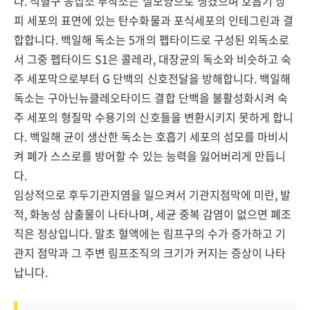
다. 적혈구 응집소 부착소는 실모양으로 생겼으며 호흡기 상
피 세포의 표면에 있는 탄수화물과 포식세포의 인테그린과 결
합합니다. 백일해 독소는 5개의 펩타이드로 구성된 외독소로
서 그중 펩타이드 S1은 콜레라, 대장균의 독소와 비슷하고 숙
주 세포막으로부터 G 단백의 신호전달을 방해합니다. 백일해
독소는 구아닌뉴클레오타이드 결합 단백을 불활성화시켜 숙
주 세포의 형질막 수용기의 신호들을 변환시키지 못하게 합니
다. 백일해 균이 생산한 독소는 호흡기 세포의 섬모를 마비시
켜 폐가 스스로를 방어할 수 있는 능력을 잃어버리게 만듭니
다.
임상적으로 후두기관지염을 일으켜서 기관지점막에 미란, 발
적, 화농성 삼출물이 나타나며, 세균 중복 감염이 없으면 폐조
직은 정상입니다. 말초 혈액에는 림프구의 수가 증가하고 기
관지 점막과 그 주변 림프조직의 크기가 커지는 증상이 나타
납니다.