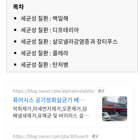
목차
세균성 질환 : 백일해
세균성 질환 : 디프테리아
세균성 질환 : 살모넬라감염증과 장티푸스
세균성 질환 : 콜레라
세균성 질환 : 탄저병
https://blog.naver.com/alphalinelabbiz
광고
퓨어시스 공기정화살균기 베르
너, 힐포스 한국독점총판
악취제거,미세먼지제거,오존제거,담
배냄새제거,유해균 및 바이러스 살균
크린벤치, 생물안전작업대, 무균작업
대, 클린벤치, 오토클레이브, 인큐베
이터 판매
https://blog.naver.com/star365ysent
광고